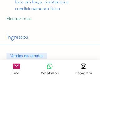
foco em força, resistência e 
condicionamento físico
Mostrar mais
Ingressos
Vendas encerradas
Tipo de ingresso
Email
WhatsApp
Instagram
Acesso geral
Preço
R$ 0,00
Compartilhe esse evento