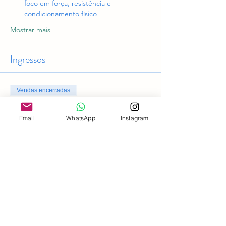
foco em força, resistência e 
condicionamento físico
Mostrar mais
Ingressos
Vendas encerradas
Tipo de ingresso
Email
WhatsApp
Instagram
Acesso geral
Preço
R$ 0,00
Compartilhe esse evento