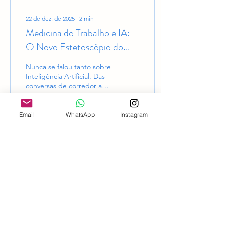
22 de dez. de 2025
∙
2
min
Medicina do Trabalho e IA:
O Novo Estetoscópio do
Médico Moderno
Nunca se falou tanto sobre
Inteligência Artificial. Das
conversas de corredor ao
tema central do Congresso
da ANAMT de 2025, a
pergunta que paira no ar é
Email
WhatsApp
Instagram
sempre a mesma: "Como
isso vai mudar o meu
12
2
3
trabalho?" . Discussões
éticas e previsões
apocalípticas sobre o
mercado de trabalho
tornaram-se frequentes.
Naturalmente, essa
inquietação chega aos
consultórios de Medicina
do Trabalho. Afinal,
Associação Cearense de Medicina do