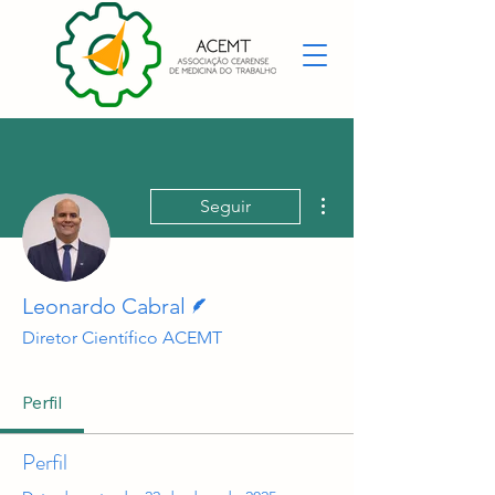
Mais ações
Seguir
Escritor
Leonardo Cabral
Diretor Científico ACEMT
Perfil
Perfil