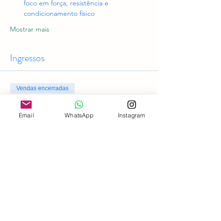
foco em força, resistência e 
condicionamento físico
Mostrar mais
Ingressos
Vendas encerradas
Tipo de ingresso
Email
WhatsApp
Instagram
Acesso geral
Preço
R$ 0,00
Compartilhe esse evento