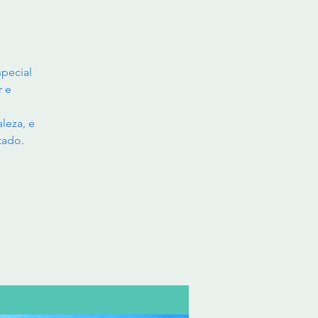
pecial
r e
leza, e
tado.