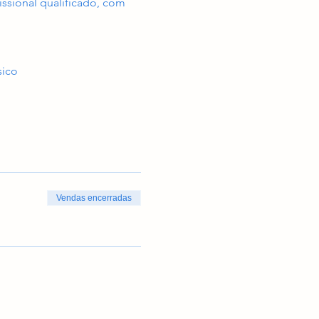
issional qualificado, com 
sico
Vendas encerradas