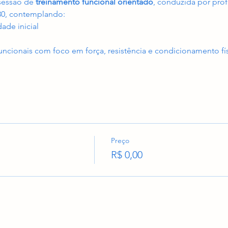
sessão de 
treinamento funcional orientado
, conduzida por prof
30, contemplando:
ade inicial
funcionais com foco em força, resistência e condicionamento fí
Preço
R$ 0,00