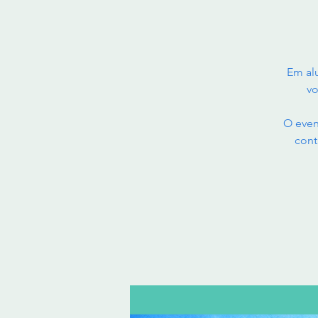
Em al
vo
O even
cont