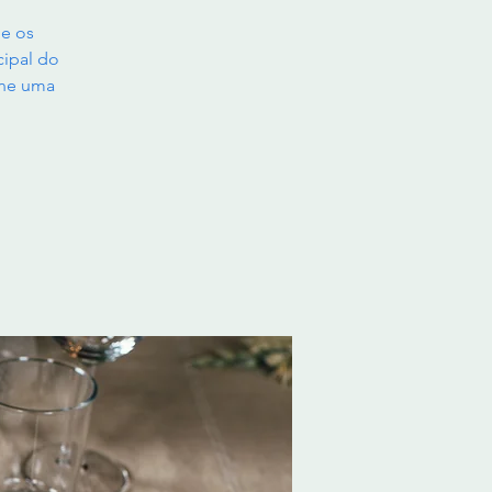
ue os
cipal do
one uma