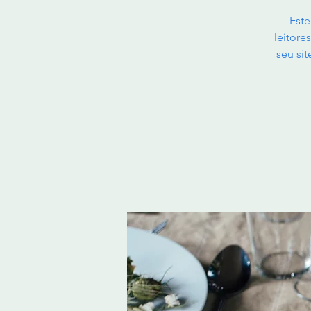
Este
leitore
seu si