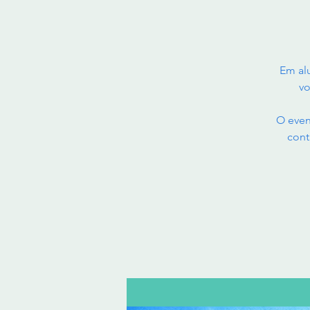
Em al
vo
O even
cont