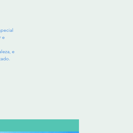
pecial
r e
leza, e
tado.