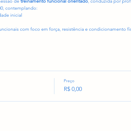
sessão de 
treinamento funcional orientado
, conduzida por prof
30, contemplando:
ade inicial
funcionais com foco em força, resistência e condicionamento fí
Preço
R$ 0,00