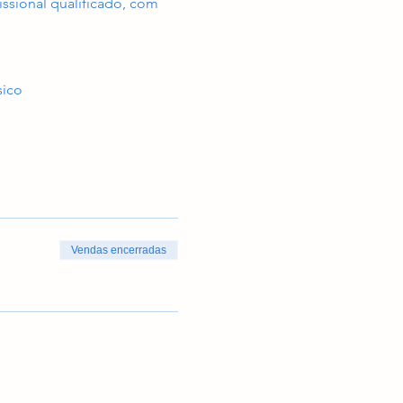
issional qualificado, com 
sico
Vendas encerradas