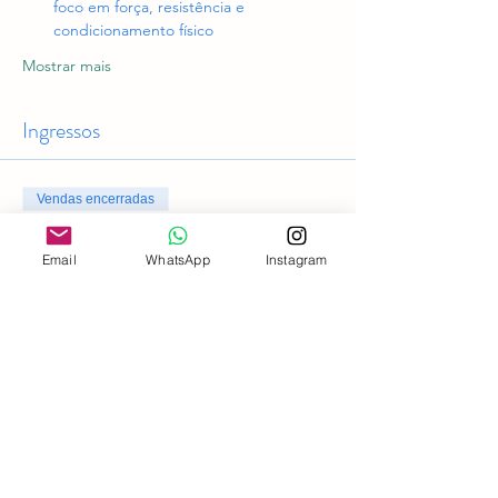
foco em força, resistência e 
condicionamento físico
Mostrar mais
Ingressos
Vendas encerradas
Tipo de ingresso
Email
WhatsApp
Instagram
Acesso geral
Preço
R$ 0,00
Compartilhe esse evento