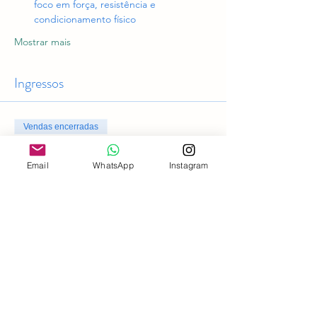
foco em força, resistência e 
condicionamento físico
Mostrar mais
Ingressos
Vendas encerradas
Tipo de ingresso
Email
WhatsApp
Instagram
Acesso geral
Preço
R$ 0,00
Compartilhe esse evento