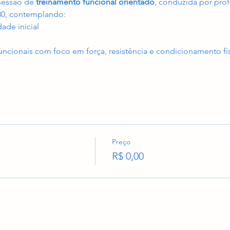
sessão de 
treinamento funcional orientado
, conduzida por prof
30, contemplando:
ade inicial
funcionais com foco em força, resistência e condicionamento fí
Preço
R$ 0,00