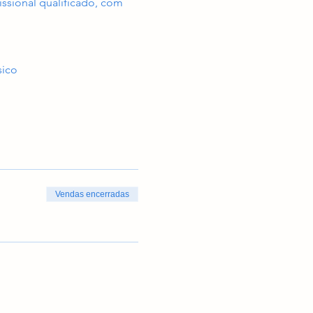
issional qualificado, com 
sico
Vendas encerradas