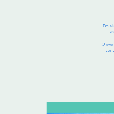
Em al
vo
O even
cont