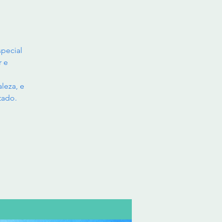
pecial
r e
leza, e
tado.