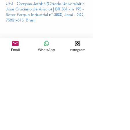
UFJ - Campus Jatobá (Cidade Universitária
José Cruciano de Araújo) | BR 364 km 195 -
Setor Parque Industrial nº 3800, Jataí - GO,
75801-615, Brasil
Email
WhatsApp
Instagram
Compartilhe esse evento
Associação Cearense de Medicina do
Trabalho
©2023 por Associação Cearense de Medicina do