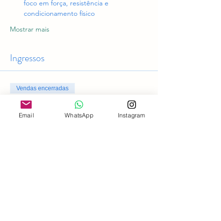
foco em força, resistência e 
condicionamento físico
Mostrar mais
Ingressos
Vendas encerradas
Tipo de ingresso
Email
WhatsApp
Instagram
Acesso geral
Preço
R$ 0,00
Compartilhe esse evento