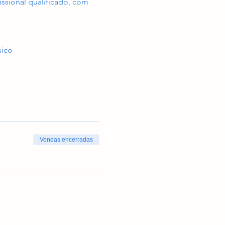
issional qualificado, com 
sico
Vendas encerradas