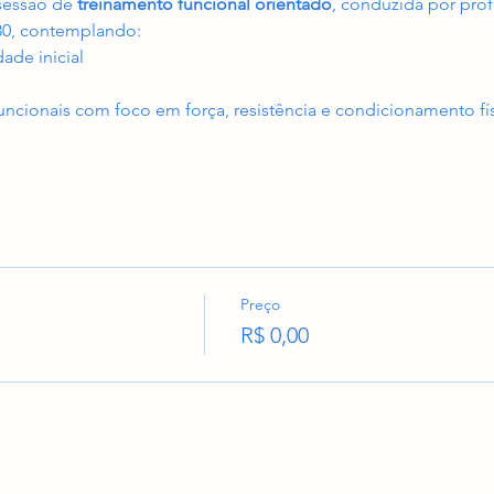
sessão de 
treinamento funcional orientado
, conduzida por prof
30, contemplando:
ade inicial
funcionais com foco em força, resistência e condicionamento fí
Preço
R$ 0,00