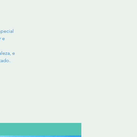
pecial
r e
leza, e
tado.