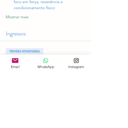
foco em força, resistência e 
condicionamento físico
Mostrar mais
Ingressos
Vendas encerradas
Tipo de ingresso
Email
WhatsApp
Instagram
Acesso geral
Preço
R$ 0,00
Compartilhe esse evento