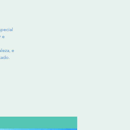
pecial
r e
leza, e
tado.