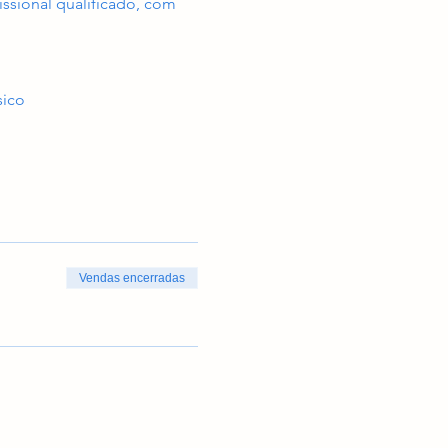
issional qualificado, com 
sico
Vendas encerradas