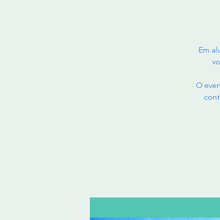
Em al
vo
O even
cont