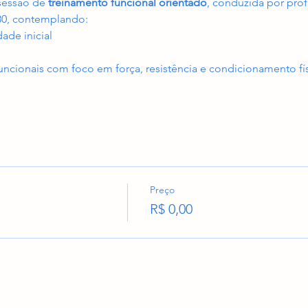
sessão de 
treinamento funcional orientado
, conduzida por prof
30, contemplando:
ade inicial
funcionais com foco em força, resistência e condicionamento fí
Preço
R$ 0,00