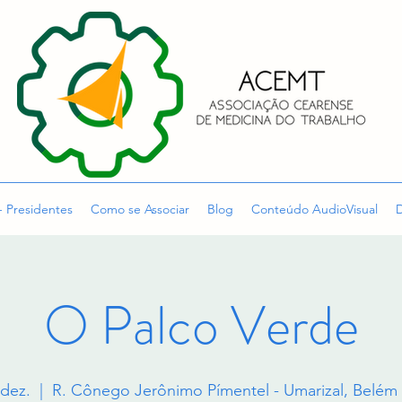
- Presidentes
Como se Associar
Blog
Conteúdo AudioVisual
D
O Palco Verde
 dez.
  |  
R. Cônego Jerônimo Pímentel - Umarizal, Belém -