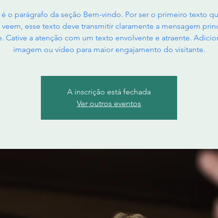
 é o parágrafo da seção Bem-vindo. Por ser o primeiro texto q
s veem, esse texto deve transmitir claramente a mensagem prin
te. Cative a atenção com um texto envolvente e atraente. Adici
imagem ou vídeo para maior engajamento do visitante.
A inscrição está fechada
Ver outros eventos