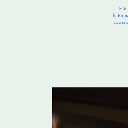
Este
leitore
seu si