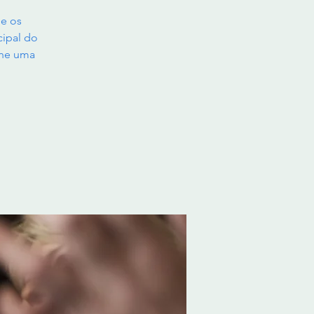
ue os
cipal do
one uma