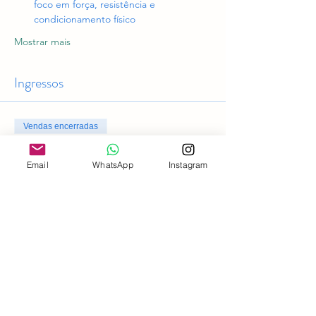
foco em força, resistência e 
condicionamento físico
Mostrar mais
Ingressos
Vendas encerradas
Tipo de ingresso
Email
WhatsApp
Instagram
Acesso geral
Preço
R$ 0,00
Compartilhe esse evento