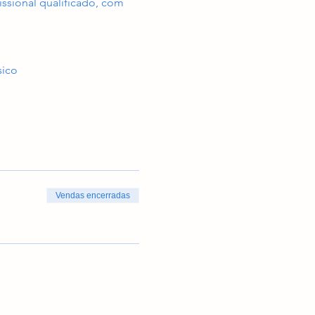
issional qualificado, com 
sico
Vendas encerradas