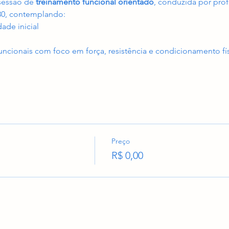
sessão de 
treinamento funcional orientado
, conduzida por prof
30, contemplando:
ade inicial
funcionais com foco em força, resistência e condicionamento fí
Preço
R$ 0,00