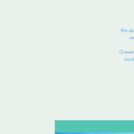
Em al
vo
O even
cont