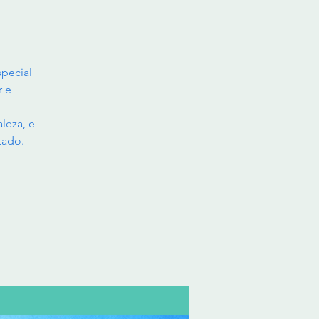
pecial
r e
leza, e
tado.