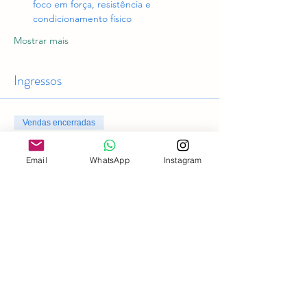
foco em força, resistência e 
condicionamento físico
Mostrar mais
Ingressos
Vendas encerradas
Tipo de ingresso
Email
WhatsApp
Instagram
Acesso geral
Preço
R$ 0,00
Compartilhe esse evento