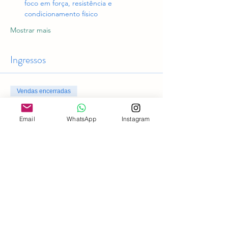
foco em força, resistência e 
condicionamento físico
Mostrar mais
Ingressos
Vendas encerradas
Tipo de ingresso
Email
WhatsApp
Instagram
Acesso geral
Preço
R$ 0,00
Compartilhe esse evento